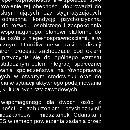
owienie tej obecności, doprowadzi do
skryminujących czy stygmatyzujących
odmienną kondycję psychofizyczną.
do rozwoju osobistego i zaspokojenia
a wspomaganego, stanowi platformę do
nia osób z niepełnosprawnościami, a w
cznymi. Umożliwione w czasie realizacji
 stron procesu, zachodzące pod okiem
, przyczynią się do ogólnego wzrostu
 Ostatecznym celem integracji społecznej
wania społeczeństwa na równoprawną
wnych w otwartym środowisku oraz do
cia w sytuacji aktywnego podejmowania
h, kulturalnych czy zawodowych.
ia wspomaganego dla dwóch osób z
lności z zaburzeniami psychicznymi"
 mieszkańców i mieszkanek Gdańska i
CES w ramach powierzenia zadania przez