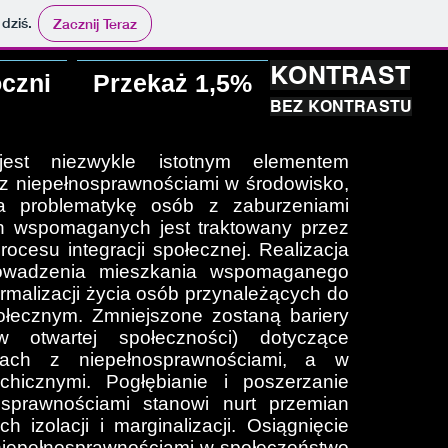
 dziś.
Zacznij Teraz
KONTRAST
czni
Przekaż 1,5%
BEZ KONTRASTU
est niezwykle istotnym elementem
z niepełnosprawnościami w środowisko,
na problematykę osób z zaburzeniami
h wspomaganych jest traktowany przez
ocesu integracji społecznej. Realizacja
rowadzenia mieszkania wspomaganego
rmalizacji życia osób przynależących do
łecznym. Zmniejszone zostaną bariery
 otwartej społeczności) dotyczące
bach z niepełnosprawnościami, a w
chicznymi. Pogłębianie i poszerzanie
osprawnościami stanowi nurt przemian
h izolacji i marginalizacji. Osiągnięcie
 niepełnosprawnościami w społeczeństwo