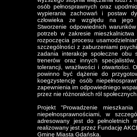
osób pełnosprawnych oraz upodmiot
wypierania zachowań i postaw dy
człowieka ze względu na jego 
Stworzenie odpowiednich warunków 
potrzeb w zakresie mieszkalnictw
rozpoczęcia procesu usamodzielnia
szczególności z zaburzeniami psychi
zadania interakcje społeczne obu
trenerów oraz innych specjalistów
tolerancji, wrażliwości i otwartości.
powinno być dążenie do przygoto
koegzystencję osób niepełnospra
zapewnienia im odpowiedniego wspar
przez nie różnorakich ról społecznyc
Projekt "Prowadzenie mieszkan
niepełnosprawnościami, w szczegó
adresowany jest do pełnoletnich
realizowany jest przez Fundację AK
Gminę Miasta Gdańska.