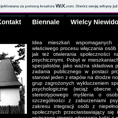
projektowana za pomocą kreatora
.com
. Stwórz swoją witrynę już
Kontakt
Biennale
Wielcy Niewido
Idea mieszkań wspomaganych j
właściwego procesu włączania osób 
jak też otwierania społeczności 
psychicznymi. Pobyt w mieszkaniac
specjalistów, jako ważna składowa pr
zadania publicznego w postaci p
stanowi jeden z etapów na drodze no
grup zagrożonych wykluczeniem spo
psychologiczne (wciąż obecne w
stereotypowego myślenia o oso
szczególności z zaburzeniami psy
zakresu integracji osób z niepełn
społecznych przeciwstawiający się ic
wyższego stopnia włączania ludzi z